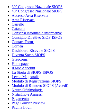
39° Congresso Nazionale SIOPS
40° Congresso Nazionale SIOPS
Accesso Area Riservata
Area Riservata
Carrello
Cataratta
Consensi informati e informative
Consiglio Direttivo SIOP-ISPOS
Contact Forms
Cornea
Dashboard Ricevute SIOPS
Diventa Socio SIOPS
Glaucoma
Homepage
Il Mio Account
La Storia di SIOPS-ISPOS
Lectio Magistralis
Modulo di Registrazione SIOPS
Modulo di Rinnovo SIOPS (Accedi)
Neuro Oftalmologia
Nistagmo e Annessi
Pagamento
Page Builder Preview
Pagina Login