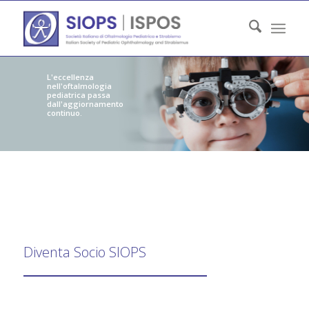
L'eccellenza
nell'oftalmologia
pediatrica passa
dall'aggiornamento
continuo.
Diventa Socio SIOPS